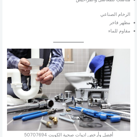
الرخام الصناعي
مظهر فاخر
مقاوم للماء
أفضل وأرخص ادوات صحية الكويت 50707694