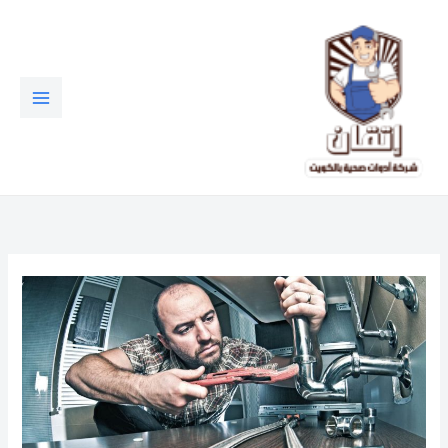
خطي
لى
لمحتوى