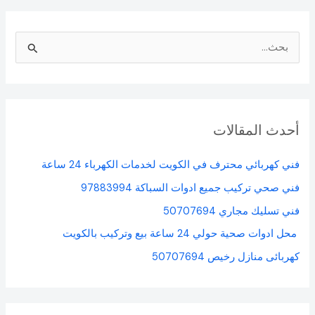
ا
ل
ب
ح
أحدث المقالات
ث
ع
فني كهربائي محترف في الكويت لخدمات الكهرباء 24 ساعة
ن
فني صحي تركيب جميع ادوات السباكة 97883994
:
فني تسليك مجاري 50707694
محل ادوات صحية حولي 24 ساعة بيع وتركيب بالكويت
كهربائى منازل رخيص 50707694