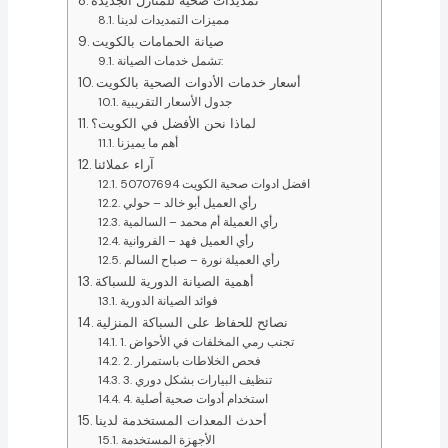
تمديدات صحية للمنازل الجديدة
مميزات التمديدات لدينا
صيانة الحمامات بالكويت
تشمل خدمات الصيانة:
أسعار خدمات الأدوات الصحية بالكويت
جدول الأسعار التقريبية
لماذا نحن الأفضل في الكويت؟
أهم ما يميزنا
آراء عملائنا
افضل ادوات صحية الكويت 50707694
رأي العميل أبو خالد – حولي
رأي العميلة أم محمد – السالمية
رأي العميل فهد – الفروانية
رأي العميلة نورة – صباح السالم
أهمية الصيانة الدورية للسباكة
فوائد الصيانة الدورية
نصائح للحفاظ على السباكة المنزلية
1. تجنب رمي المخلفات في الأحواض
2. فحص الخلاطات باستمرار
3. تنظيف البيارات بشكل دوري
4. استخدام أدوات صحية أصلية
أحدث المعدات المستخدمة لدينا
الأجهزة المستخدمة