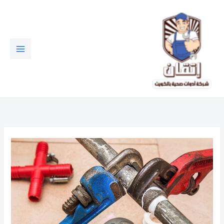
خطي
لى
لمحتوى