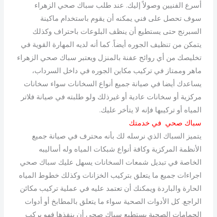
أسرع الفنيين وصولاً إليك. عند طلب سباك صحي الزهراء
سوف تحصل على فني يمكنه أن يقوم باستخدام ماكينة
السبرنج حتى يستطيع أن ينظف البلوعات باحتراف وكذلك
يتمكن من تنظيف الجوره أيضاً. كما أنه لديه المهارة القوية في
تخليصك من أي روائح عفنة بالمنزل ويعتبر سباك صحي الزهراء
ماهر وممتاز في تركيب مكاين الجوره في داخل السرداب،
يساعدك أيضا في صيانة جميع أنواع السخانات سواء سخانات
مركزية أو سخانات عادية أو غيرذلك ولو طلبته في صيانة فلاتر
المياه أو تركيبها فإنه لا يتأخر عليك.
سباك صحي في خدمتك
يتميز السباك الذي نرسله لك بأنه محترف في صيانة جميع
الأنظمة المركزية وكافة أنواع شبكات المياه وله أساليبه
الخاصة في تبديل شمعات السخانات يسهل عليك سباك صحي
اجراءات جميع ما يتعلق بتركيب الخزانات وكذلك خطوط المياه
الحارة والباردة ويمكنك أن تعتمد عليه في عملية تركيب مكائن
الراجع. كل الأدوات الصحية سواء ما يتعلق بالمطابخ أو أدوات
الحمامات الصحية يستطيع سباك صحي أن ينفذها فهو يركب