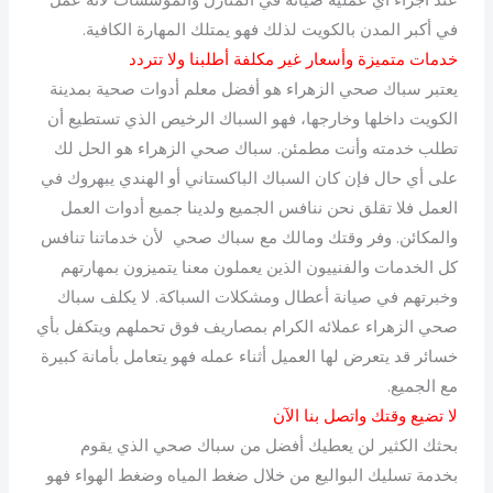
عند اجراء أي عملية صيانة في المنازل والمؤسسات لأنه عمل
في أكبر المدن بالكويت لذلك فهو يمتلك المهارة الكافية.
خدمات متميزة وأسعار غير مكلفة أطلبنا ولا تتردد
يعتبر سباك صحي الزهراء هو أفضل معلم أدوات صحية بمدينة
الكويت داخلها وخارجها، فهو السباك الرخيص الذي تستطيع أن
تطلب خدمته وأنت مطمئن. سباك صحي الزهراء هو الحل لك
على أي حال فإن كان السباك الباكستاني أو الهندي يبهروك في
العمل فلا تقلق نحن ننافس الجميع ولدينا جميع أدوات العمل
والمكائن. وفر وقتك ومالك مع سباك صحي لأن خدماتنا تنافس
كل الخدمات والفنييون الذين يعملون معنا يتميزون بمهارتهم
وخبرتهم في صيانة أعطال ومشكلات السباكة. لا يكلف سباك
صحي الزهراء عملائه الكرام بمصاريف فوق تحملهم ويتكفل بأي
خسائر قد يتعرض لها العميل أثناء عمله فهو يتعامل بأمانة كبيرة
مع الجميع.
لا تضيع وقتك واتصل بنا الآن
بحثك الكثير لن يعطيك أفضل من سباك صحي الذي يقوم
بخدمة تسليك البواليع من خلال ضغط المياه وضغط الهواء فهو