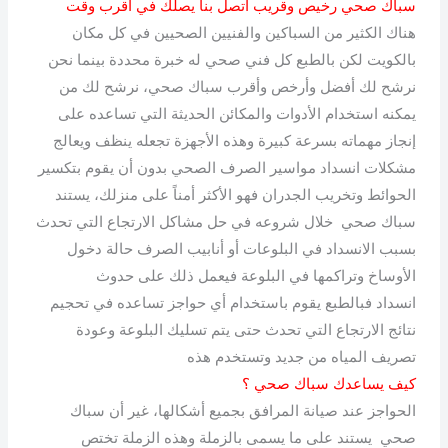
سباك صحي رخيص وقريب اتصل بنا يصلك في أقرب وقت
هناك الكثير من السباكين والفنيين الصحيين في كل مكان
بالكويت لكن بالطبع كل فني صحي له خبرة محددة بينما نحن
نرشح لك أفضل وأرخص وأقرب سباك صحي، نرشح لك من
يمكنه استخدام الأدوات والمكائن الحديثة التي تساعده على
إنجاز مهماته بسرعة كبيرة وهذه الأجهزة تجعله ينظف ويعالج
مشكلات انسداد مواسير الصرف الصحي بدون أن يقوم بتكسير
الحوائط وتخريب الجدران فهو الأكثر أمناً على منزلك، يستند
سباك صحي خلال شروعه في حل مشاكل الارتجاع التي تحدث
بسبب الانسداد في البلوعات أو أنابيب الصرف حالة دخول
الأوساخ وتراكمها في البلوعة فيعمل ذلك على حدوث
انسداد فبالطبع يقوم باستخدام أي حواجز تساعده في تحجيم
نتائج الارتجاع التي تحدث حتى يتم تسليك البلوعة وعودة
تصريف المياه من جديد وتستخدم هذه
كيف يساعدك سباك صحي ؟
الحواجز عند صيانة المرافق بجميع أشكالها، غير أن سباك
صحي يستند على ما يسمى بالزملة وهذه الزملة تختص