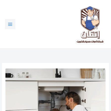
خطي
لى
لمحتوى