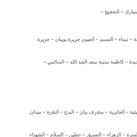
لمبارك – الضجيج –
ة – تيماء – النسيم – العيون جزيرة بوبيان – جزيرة
ديدة – كاظمة مدينة سعد العبد الله – السالمي –
ة – الجابرية – مشرف بيان – البدع – النقرة – ميدان
لسرة – الزهراء – الصديق – حطين – السلام – الشهداء