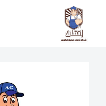
خطي
لى
لمحتوى