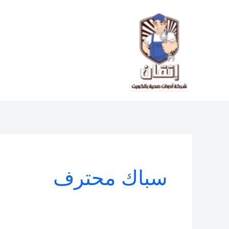
خطي
لى
لمحتوى
سباك محترف