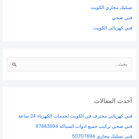
تسليك مجاري الكويت
فني صحي
فني كهربائي الكويت
ا
ل
ب
ح
أحدث المقالات
ث
ع
فني كهربائي محترف في الكويت لخدمات الكهرباء 24 ساعة
ن
فني صحي تركيب جميع ادوات السباكة 97883994
:
فني تسليك مجاري 50707694