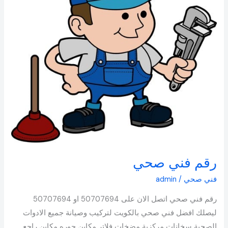
رقم فني صحي
فني صحي
/
admin
رقم فني صحي اتصل الان على 50707694 او 50707694
ليصلك افضل فني صحي بالكويت لتركيب وصيانة جميع الادوات
الصحية سخانات مركزية مضخات فلاتر مكاين جوره مكاين راجع