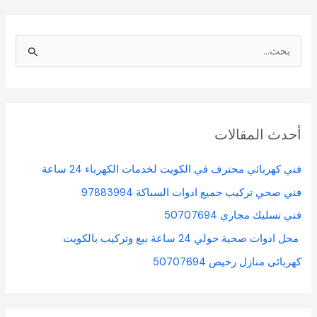
ا
ل
ب
ح
أحدث المقالات
ث
ع
فني كهربائي محترف في الكويت لخدمات الكهرباء 24 ساعة
ن
فني صحي تركيب جميع ادوات السباكة 97883994
:
فني تسليك مجاري 50707694
محل ادوات صحية حولي 24 ساعة بيع وتركيب بالكويت
كهربائى منازل رخيص 50707694