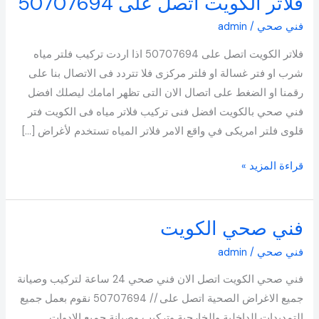
فلاتر الكويت اتصل على 50707694
الكويت
فني صحي
/
admin
اتصل
فلاتر الكويت اتصل على 50707694 اذا اردت تركيب فلتر مياه
على
شرب او فتر غسالة او فلتر مركزى فلا تتردد فى الاتصال بنا على
50707694
رقمنا او الضغط على اتصال الان التى تظهر امامك ليصلك افضل
فني صحي بالكويت افضل فنى تركيب فلاتر مياه فى الكويت فتر
قلوى فلتر امريكى في واقع الامر فلاتر المياه تستخدم لأغراض […]
قراءة المزيد »
فني صحي الكويت
فني
صحي
فني صحي
/
admin
الكويت
فني صحي الكويت اتصل الان فني صحي 24 ساعة لتركيب وصيانة
جميع الاغراض الصحية اتصل على // 50707694 نقوم بعمل جميع
التمديدات الداخلية والخارجية وتركيب وصيانة جميع الادوات